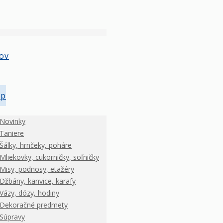
ov
op
Novinky
Taniere
Šálky, hrnčeky, poháre
Mliekovky, cukorničky, soľničky
Misy, podnosy, etažéry
Džbány, kanvice, karafy
Vázy, dózy, hodiny
Dekoračné predmety
Súpravy