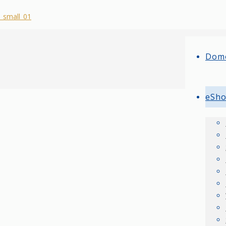
Dom
eSh