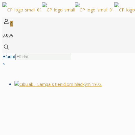
0
0,00€
Hľadať
×