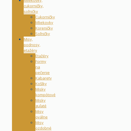
Mliekovky,
cukorničky,
soľničky
Cukorničky
Mliekovky
Koreničky
Soľničky
Misy,
podnosy,
etažéry
Etažéry
Formy
na
pečenie
Kabarety
Košíky
Misky
kompótové
Misky
guľaté
Misy
oválne
Misy
ozdobné