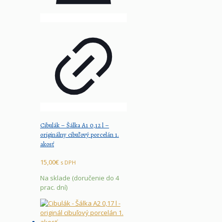
Cibulák – Šálka A1 0,12 l –
originálny cibuľový porcelán 1.
akosť
15,00
€
s DPH
Na sklade (doručenie do 4
prac. dní)