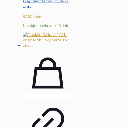
Originálny cibuľový porcelán 1.
akosť
9,20
€
s DPH
Na objednávku (do 10 dní)