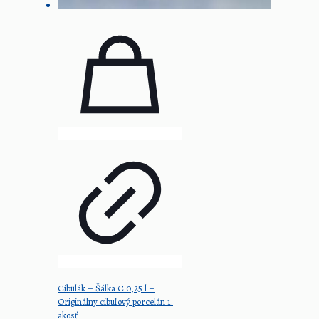
Cibulák – Šálka C 0,25 l –
Originálny cibuľový porcelán 1.
akosť