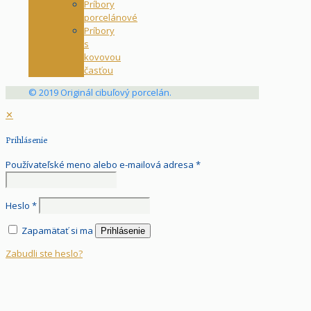
Príbory
porcelánové
Príbory
s
kovovou
časťou
© 2019 Originál cibuľový porcelán.
✕
Prihlásenie
Používateľské meno alebo e-mailová adresa
*
Heslo
*
Zapamätať si ma
Prihlásenie
Zabudli ste heslo?