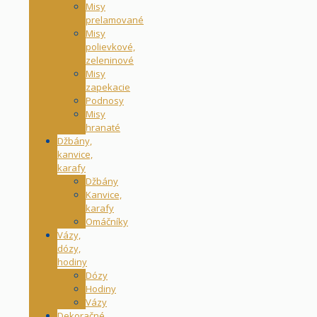
Misy
prelamované
Misy
polievkové,
zeleninové
Misy
zapekacie
Podnosy
Misy
hranaté
Džbány,
kanvice,
karafy
Džbány
Kanvice,
karafy
Omáčníky
Vázy,
dózy,
hodiny
Dózy
Hodiny
Vázy
Dekoračné