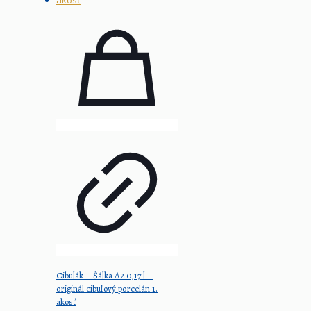
Cibulák – Šálka A2 0,17 l –
originál cibuľový porcelán 1.
akosť