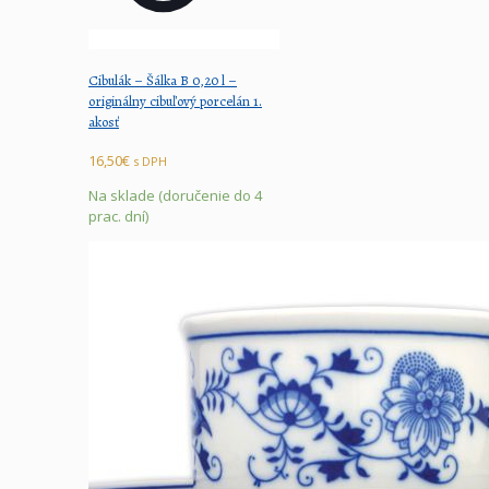
Cibulák – Šálka B 0,20 l –
originálny cibuľový porcelán 1.
akosť
16,50
€
s DPH
Na sklade (doručenie do 4
prac. dní)