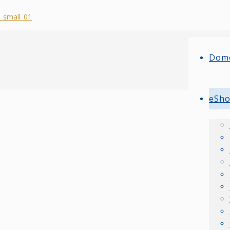
Dom
eSh