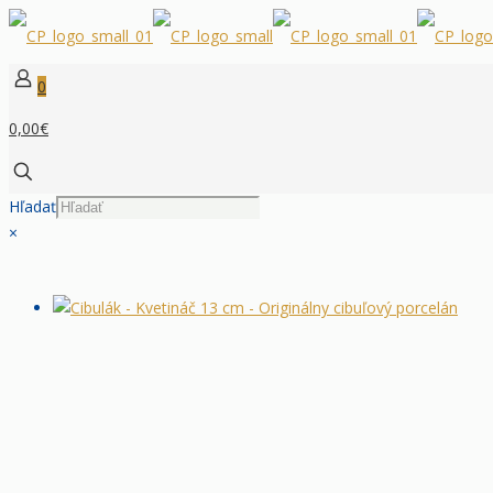
0
0,00€
Hľadať
×