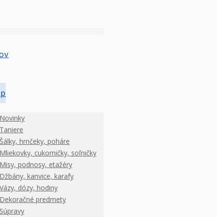
ov
op
Novinky
Taniere
Šálky, hrnčeky, poháre
Mliekovky, cukorničky, soľničky
Misy, podnosy, etažéry
Džbány, kanvice, karafy
Vázy, dózy, hodiny
Dekoračné predmety
Súpravy