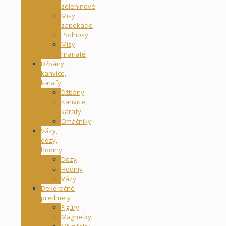
zeleninové
Misy
zapekacie
Podnosy
Misy
hranaté
Džbány,
kanvice,
karafy
Džbány
Kanvice,
karafy
Omáčníky
Vázy,
dózy,
hodiny
Dózy
Hodiny
Vázy
Dekoračné
predmety
Figúry
Magnetky