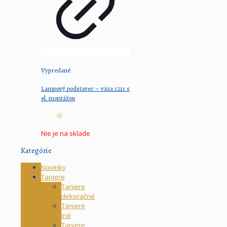
Vypredané
Lampový podstavec – váza 1211 s
el. montážou
Nie je na sklade
Kategórie
Novinky
Taniere
Taniere
dekoračné
Taniere
iné
Taniere