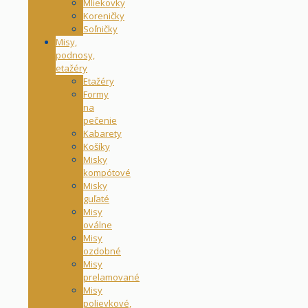
Mliekovky
Koreničky
Soľničky
Misy,
podnosy,
etažéry
Etažéry
Formy
na
pečenie
Kabarety
Košíky
Misky
kompótové
Misky
guľaté
Misy
oválne
Misy
ozdobné
Misy
prelamované
Misy
polievkové,