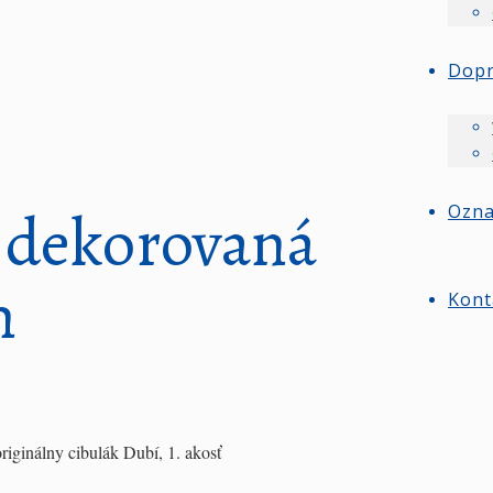
Dop
 dekorovaná
Ozn
m
Kont
originálny cibulák Dubí, 1. akosť