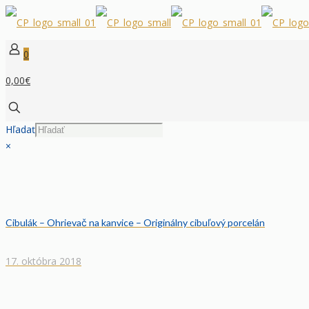
0
0,00€
Hľadať
×
Cibulák – Ohrievač na kanvice – Originálny cibuľový porcelán
17. októbra 2018