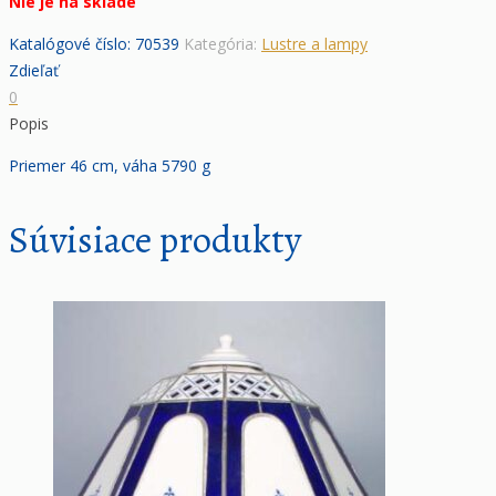
Nie je na sklade
Katalógové číslo:
70539
Kategória:
Lustre a lampy
Zdieľať
0
Popis
Priemer 46 cm, váha 5790 g
Súvisiace produkty