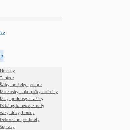
ov
op
Novinky
Taniere
Šálky, hrnčeky, poháre
Mliekovky, cukorničky, soľničky
Misy, podnosy, etažéry
Džbány, kanvice, karafy
Vázy, dózy, hodiny
Dekoračné predmety
Súpravy