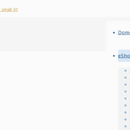
Dom
eSh