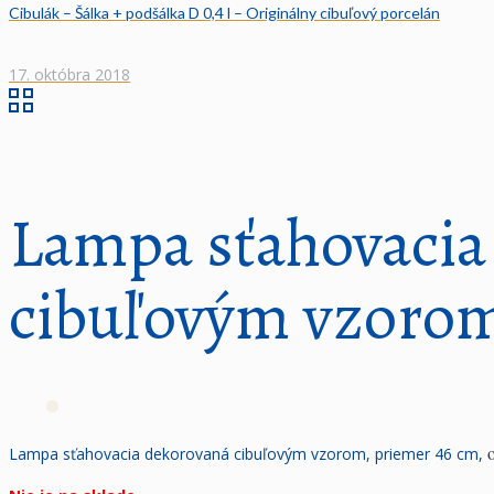
Cibulák – Šálka + podšálka D 0,4 l – Originálny cibuľový porcelán
17. októbra 2018
Lampa sťahovacia
cibuľovým vzoro
Lampa sťahovacia dekorovaná cibuľovým vzorom, priemer 46 cm,