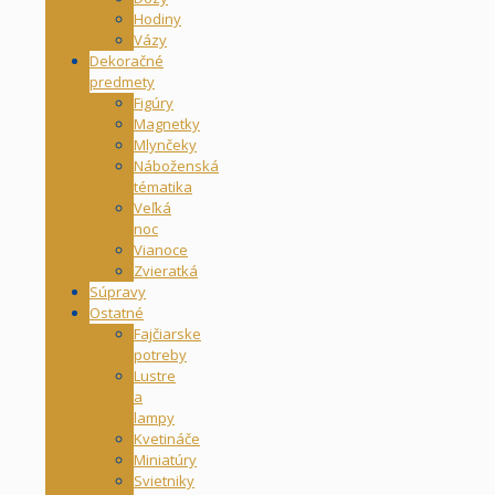
Hodiny
Vázy
Dekoračné
predmety
Figúry
Magnetky
Mlynčeky
Náboženská
tématika
Veľká
noc
Vianoce
Zvieratká
Súpravy
Ostatné
Fajčiarske
potreby
Lustre
a
lampy
Kvetináče
Miniatúry
Svietniky