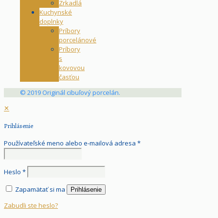
Zrkadlá
Kuchynské
doplnky
Príbory
porcelánové
Príbory
s
kovovou
časťou
© 2019 Originál cibuľový porcelán.
✕
Prihlásenie
Používateľské meno alebo e-mailová adresa
*
Heslo
*
Zapamätať si ma
Prihlásenie
Zabudli ste heslo?