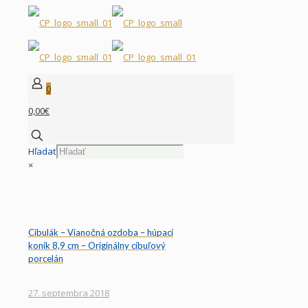
0
0,00€
Hľadať
×
Cibulák – Vianočná ozdoba – húpací
koník 8,9 cm – Originálny cibuľový
porcelán
27. septembra 2018