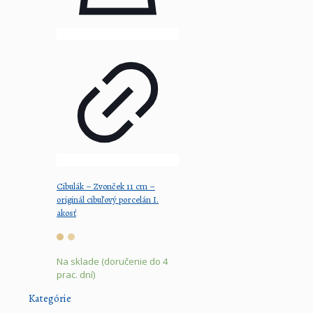
Cibulák – Zvonček 11 cm –
originál cibuľový porcelán I.
akosť
Na sklade (doručenie do 4
prac. dní)
Kategórie