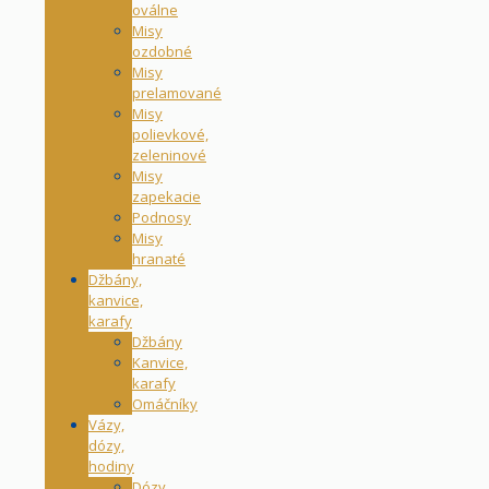
oválne
Misy
ozdobné
Misy
prelamované
Misy
polievkové,
zeleninové
Misy
zapekacie
Podnosy
Misy
hranaté
Džbány,
kanvice,
karafy
Džbány
Kanvice,
karafy
Omáčníky
Vázy,
dózy,
hodiny
Dózy