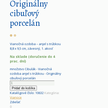
Originálny
cibuľový
porcelán
Vianočná ozdoba – anjel s trúbkou
8,8 x 9,5 cm, závesný, 1. akosť
Na sklade (doručenie do 4
prac. dní)
množstvo Cibulák - Vianočná
ozdoba anjel s trúbkou - Originálny
cibuľový porcelán
Pridať do košíka
Katalógové číslo:
10632
Kategória:
Vianoce
Zdieľať
0