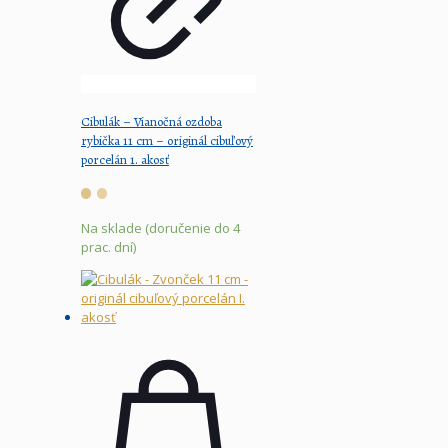
Cibulák – Vianočná ozdoba
rybička 11 cm – originál cibuľový
porcelán 1. akosť
Na sklade (doručenie do 4
prac. dní)