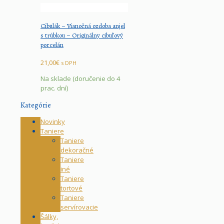
Cibulák – Vianočná ozdoba anjel
s trúbkou – Originálny cibuľový
porcelán
21,00
€
s DPH
Na sklade (doručenie do 4
prac. dní)
Kategórie
Novinky
Taniere
Taniere
dekoračné
Taniere
iné
Taniere
tortové
Taniere
servírovacie
Šálky,