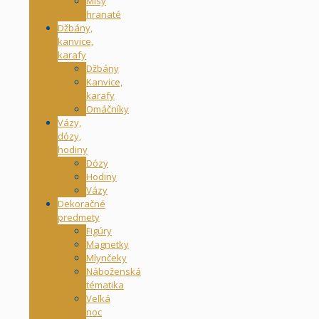
Misy
hranaté
Džbány,
kanvice,
karafy
Džbány
Kanvice,
karafy
Omáčníky
Vázy,
dózy,
hodiny
Dózy
Hodiny
Vázy
Dekoračné
predmety
Figúry
Magnetky
Mlynčeky
Náboženská
tématika
Veľká
noc