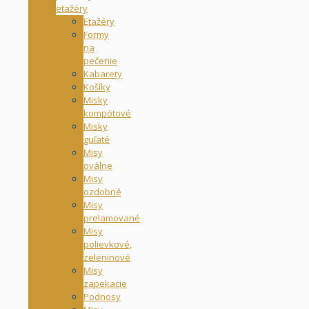
etažéry
Etažéry
Formy
na
pečenie
Kabarety
Košíky
Misky
kompótové
Misky
guľaté
Misy
oválne
Misy
ozdobné
Misy
prelamované
Misy
polievkové,
zeleninové
Misy
zapekacie
Podnosy