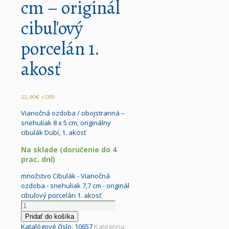
cm – originál
cibuľový
porcelán 1.
akosť
22,90
€
s DPH
Vianočná ozdoba / obojstranná –
snehuliak 8 x 5 cm, originálny
cibulák Dubí, 1. akosť
Na sklade (doručenie do 4
prac. dní)
množstvo Cibulák - Vianočná
ozdoba - snehuliak 7,7 cm - originál
cibuľový porcelán 1. akosť
Pridať do košíka
Katalógové číslo:
10657
Kategória: