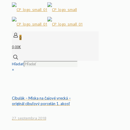
0
0,00€
Hľadať
×
Cibulák – Miska na čajové vrecká –
originál cibuľový porcelán 1. akosť
27. septembra 2018