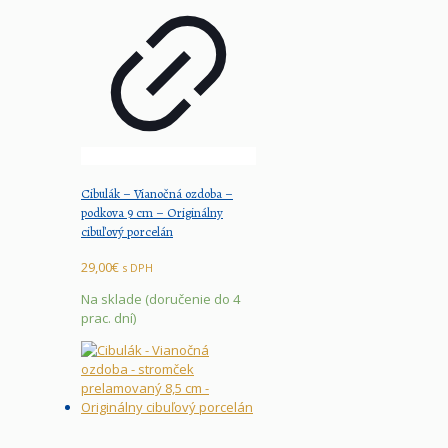
Cibulák – Vianočná ozdoba –
podkova 9 cm – Originálny
cibuľový porcelán
29,00
€
s DPH
Na sklade (doručenie do 4
prac. dní)