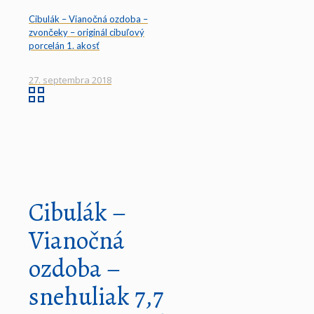
Cibulák – Vianočná ozdoba –
zvončeky – originál cibuľový
porcelán 1. akosť
27. septembra 2018
Cibulák –
Vianočná
ozdoba –
snehuliak 7,7