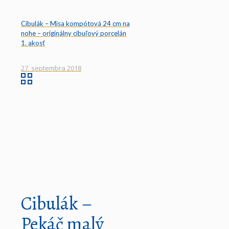
Cibulák – Misa kompótová 24 cm na
nohe – originálny cibuľový porcelán
1. akosť
27. septembra 2018
Cibulák –
Pekáč malý