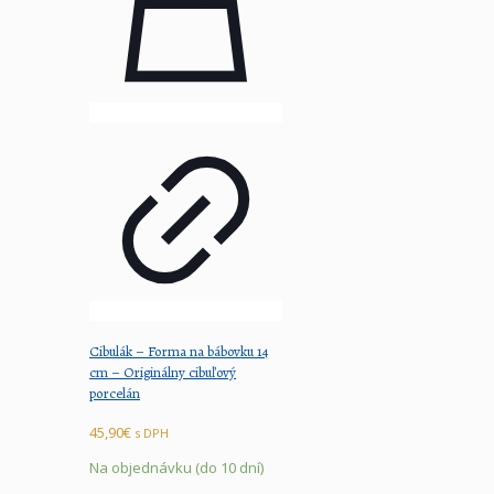
Cibulák – Forma na bábovku 14
cm – Originálny cibuľový
porcelán
45,90
€
s DPH
Na objednávku (do 10 dní)