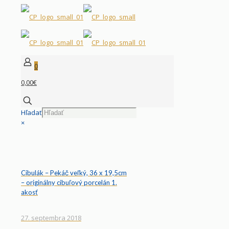
0
0,00€
Hľadať
×
Cibulák – Pekáč veľký, 36 x 19,5cm
– originálny cibuľový porcelán 1.
akosť
27. septembra 2018