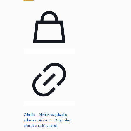
Cibulák – Hrniec zapekací s
vekom a rúčkami – Originálny
cibulák z Dubí 1. akosť