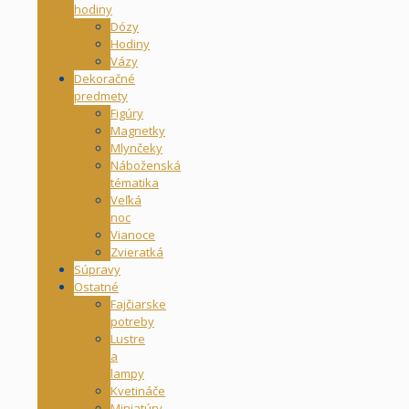
hodiny
Dózy
Hodiny
Vázy
Dekoračné
predmety
Figúry
Magnetky
Mlynčeky
Náboženská
tématika
Veľká
noc
Vianoce
Zvieratká
Súpravy
Ostatné
Fajčiarske
potreby
Lustre
a
lampy
Kvetináče
Miniatúry