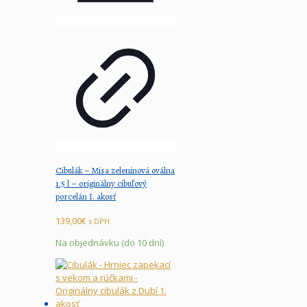
Cibulák – Misa zeleninová oválna
1.5 l – originálny cibuľový
porcelán I. akosť
139,00
€
s DPH
Na objednávku (do 10 dní)