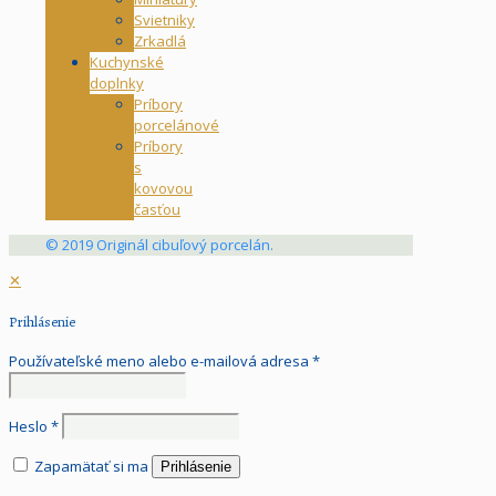
Svietniky
Zrkadlá
Kuchynské
doplnky
Príbory
porcelánové
Príbory
s
kovovou
časťou
© 2019 Originál cibuľový porcelán.
✕
Prihlásenie
Používateľské meno alebo e-mailová adresa
*
Heslo
*
Zapamätať si ma
Prihlásenie