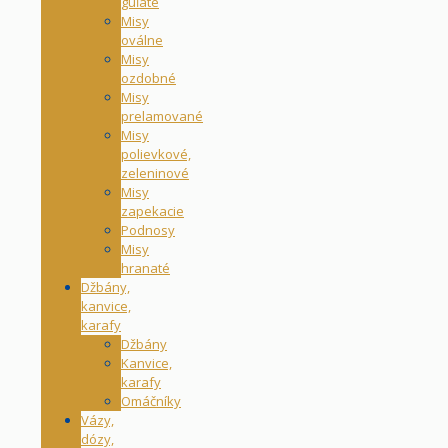
guľaté
Misy
oválne
Misy
ozdobné
Misy
prelamované
Misy
polievkové,
zeleninové
Misy
zapekacie
Podnosy
Misy
hranaté
Džbány,
kanvice,
karafy
Džbány
Kanvice,
karafy
Omáčníky
Vázy,
dózy,