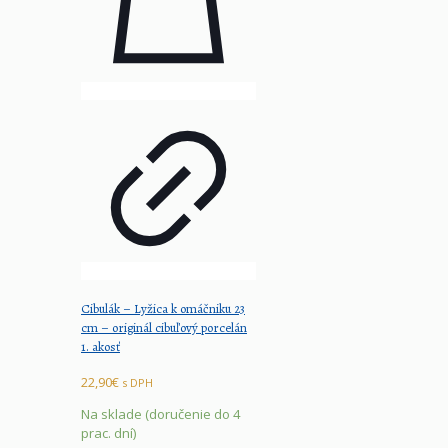
Cibulák – Lyžica k omáčniku 23
cm – originál cibuľový porcelán
1. akosť
22,90
€
s DPH
Na sklade (doručenie do 4
prac. dní)