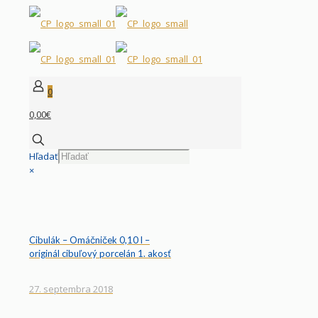
0
0,00€
Hľadať
×
Cibulák – Omáčniček 0,10 l –
originál cibuľový porcelán 1. akosť
27. septembra 2018