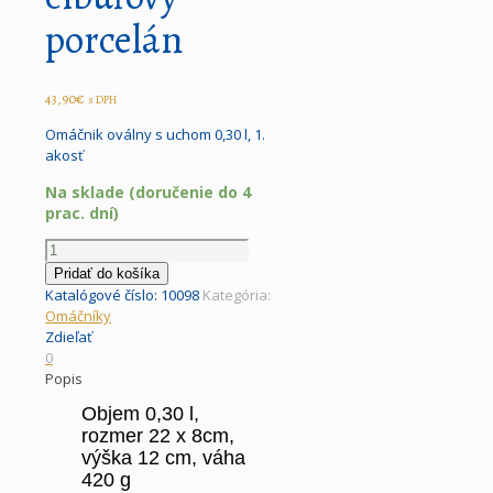
porcelán
43,90
€
s DPH
Omáčnik oválny s uchom 0,30 l, 1.
akosť
Na sklade (doručenie do 4
prac. dní)
množstvo
Cibulák
Pridať do košíka
-
Katalógové číslo:
10098
Kategória:
Omáčnik
Omáčníky
s
Zdieľať
uchom
0
0,30
Popis
l
Objem 0,30 l,
-
rozmer 22 x 8cm,
Originálny
cibuľový
výška 12 cm, váha
porcelán
420 g