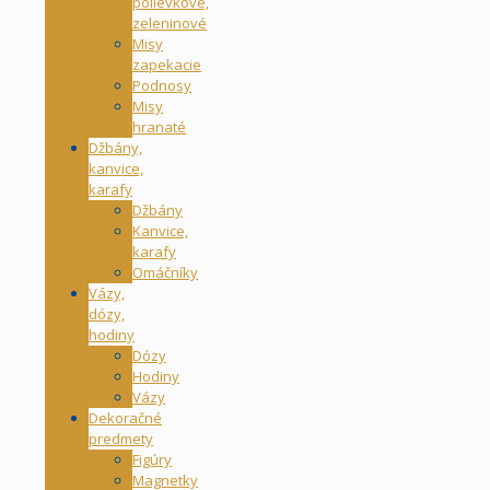
polievkové,
zeleninové
Misy
zapekacie
Podnosy
Misy
hranaté
Džbány,
kanvice,
karafy
Džbány
Kanvice,
karafy
Omáčníky
Vázy,
dózy,
hodiny
Dózy
Hodiny
Vázy
Dekoračné
predmety
Figúry
Magnetky