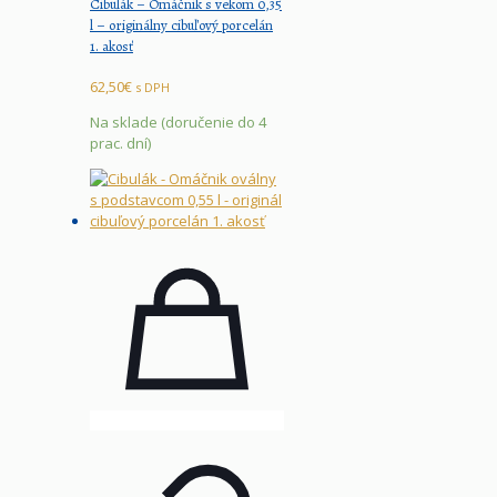
Cibulák – Omáčnik s vekom 0,35
l – originálny cibuľový porcelán
1. akosť
62,50
€
s DPH
Na sklade (doručenie do 4
prac. dní)