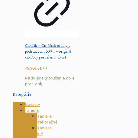
Cibulák – Omáčnik oválny s
podstavcom 0,55 l – originál
cibuľový porcelán 1. akosť
79,90
€
s DPH
Na sklade (doručenie do 4
prac. dní)
Kategórie
Novinky
Taniere
Taniere
dekoračné
Taniere
iné