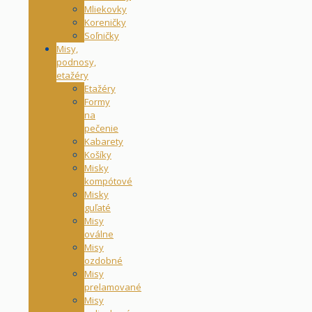
Mliekovky
Koreničky
Soľničky
Misy,
podnosy,
etažéry
Etažéry
Formy
na
pečenie
Kabarety
Košíky
Misky
kompótové
Misky
guľaté
Misy
oválne
Misy
ozdobné
Misy
prelamované
Misy