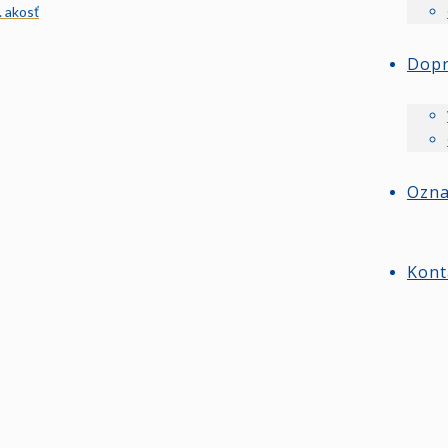
. akosť
Dop
Ozn
Kont