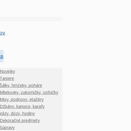
ov
op
Novinky
Taniere
Šálky, hrnčeky, poháre
Mliekovky, cukorničky, soľničky
Misy, podnosy, etažéry
Džbány, kanvice, karafy
Vázy, dózy, hodiny
Dekoračné predmety
Súpravy