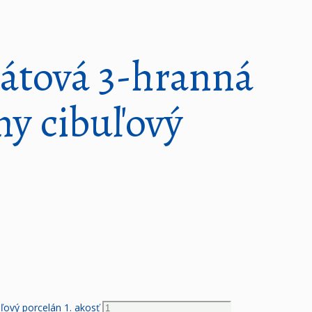
látová 3-hranná
ny cibuľový
ľový porcelán 1. akosť