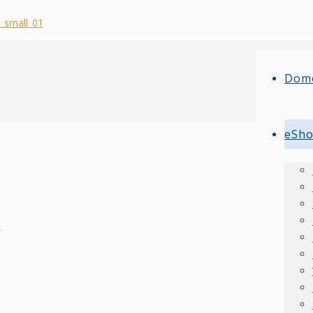
Dom
eSh
n