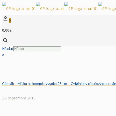
0
0,00€
Hľadať
×
Cibulák – Miska na kompót vysoká 23 cm – Originálny cibuľový porcelá
27. septembra 2018