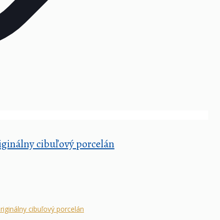
iginálny cibuľový porcelán