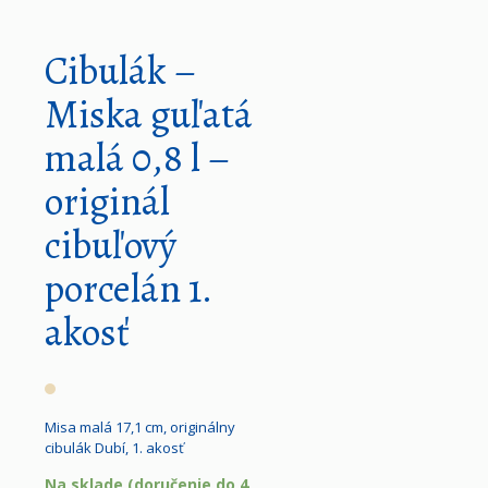
Cibulák –
Miska guľatá
malá 0,8 l –
originál
cibuľový
porcelán 1.
akosť
Misa malá 17,1 cm, originálny
cibulák Dubí, 1. akosť
Na sklade (doručenie do 4