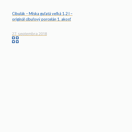
Cibulák – Miska guľatá veľká 1,2 l –
originál cibuľový porcelán 1. akosť
27. septembra 2018