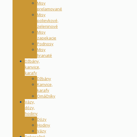
Misy
prelamované
Misy
polievkové,
zeleninové
Misy
zapekacie
Podnosy
Misy
hranaté
Džbány,
kanvice,
karafy
Džbány
Kanvice,
karafy
Omáčníky
Vázy,
dózy,
hodiny
Dózy
Hodiny
Vázy
Dekoračné