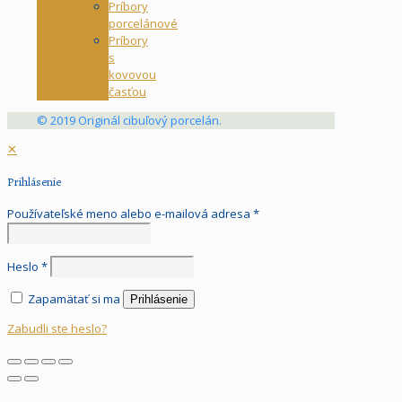
Príbory
porcelánové
Príbory
s
kovovou
časťou
© 2019 Originál cibuľový porcelán.
✕
Prihlásenie
Používateľské meno alebo e-mailová adresa
*
Heslo
*
Zapamätať si ma
Prihlásenie
Zabudli ste heslo?