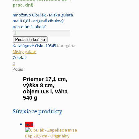
prac. dní)
množstvo Cibulák - Miska guľatá
malá 0,8 l - originál cibuľový
porcelán 1. akosť
Pridať do košíka
Katalógové číslo:
10545
Kategória:
Misky guľaté
Zdieľať
0
Popis
Priemer 17,1 cm,
výška 8 cm,
objem 0,8 l, váha
540 g
Súvisiace produkty
-10%