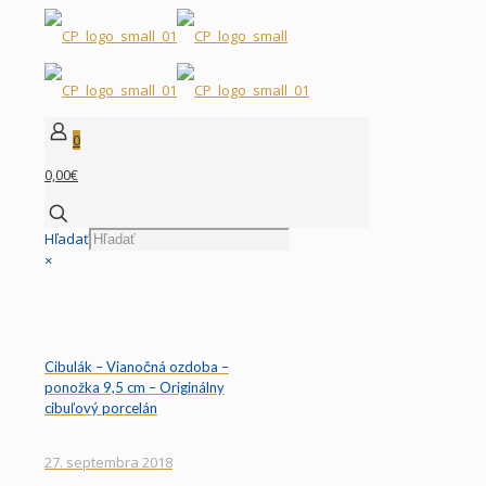
0
0,00€
Hľadať
×
Cibulák – Vianočná ozdoba –
ponožka 9,5 cm – Originálny
cibuľový porcelán
27. septembra 2018