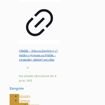
Cibulák – Dóza na horčicu 0,1 l
viečko s výrezom na lyžičku –
Originálny cibuľový porcelán
Na sklade (doručenie do 4
prac. dní)
Kategórie
Novinky
Taniere
Taniere