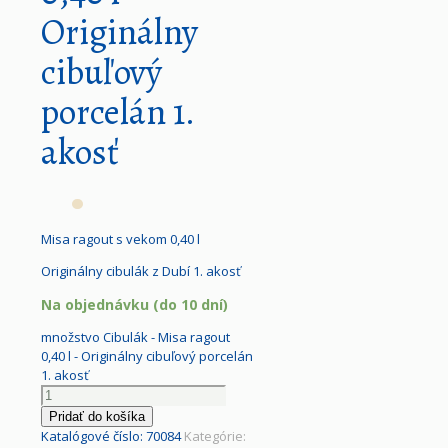
Originálny
cibuľový
porcelán 1.
akosť
Misa ragout s vekom 0,40 l
Originálny cibulák z Dubí 1. akosť
Na objednávku (do 10 dní)
množstvo Cibulák - Misa ragout
0,40 l - Originálny cibuľový porcelán
1. akosť
Pridať do košíka
Katalógové číslo:
70084
Kategórie: