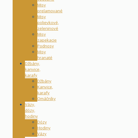
Misy
prelamované
Misy
polievkové,
zeleninové
Misy
zapekacie
Podnosy
Misy
hranaté
Džbány,
kanvice,
karafy
Džbány
Kanvice,
karafy
Omáčníky
Vázy,
dózy,
hodiny
Dózy
Hodiny
Vázy