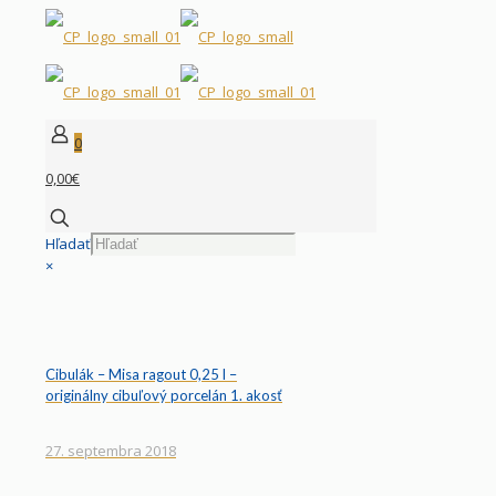
0
0,00€
Hľadať
×
Cibulák – Misa ragout 0,25 l –
originálny cibuľový porcelán 1. akosť
27. septembra 2018