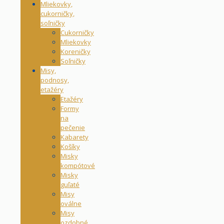
Mliekovky,
cukorničky,
soľničky
Cukorničky
Mliekovky
Koreničky
Soľničky
Misy,
podnosy,
etažéry
Etažéry
Formy
na
pečenie
Kabarety
Košíky
Misky
kompótové
Misky
guľaté
Misy
oválne
Misy
ozdobné