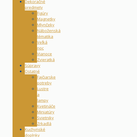
Dekoračné
predmety
Figúry
Magnetky
Mlynčeky
Náboženská
tématika
Veľká
noc
Vianoce
Zvieratká
Súpravy
Ostatné
Fajčiarske
potreby
Lustre
a
lampy
Kvetináče
Miniatúry
Svietniky
Zrkadlá
Kuchynské
doplnky