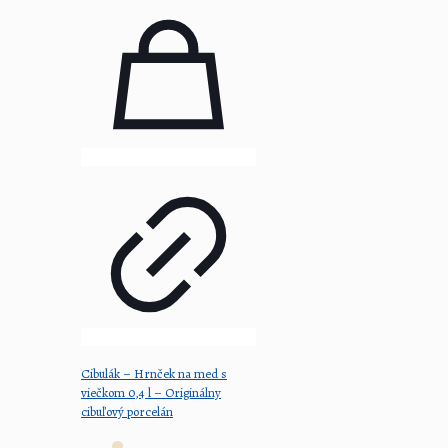
Cibulák – Hrnček na med s
viečkom 0,4 l – Originálny
cibuľový porcelán