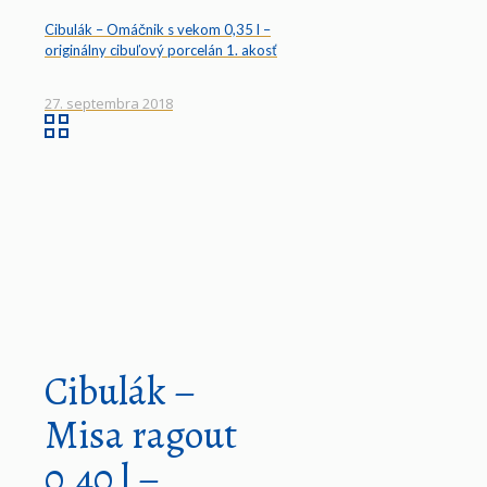
Cibulák – Omáčnik s vekom 0,35 l –
originálny cibuľový porcelán 1. akosť
27. septembra 2018
Cibulák –
Misa ragout
0,40 l –