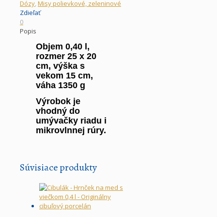
Dózy
,
Misy polievkové, zeleninové
Zdieľať
0
Popis
Objem 0,40 l,
rozmer 25 x 20
cm, výška s
vekom 15 cm,
váha 1350 g
Výrobok je
vhodný do
umývačky riadu i
mikrovlnnej rúry.
Súvisiace produkty