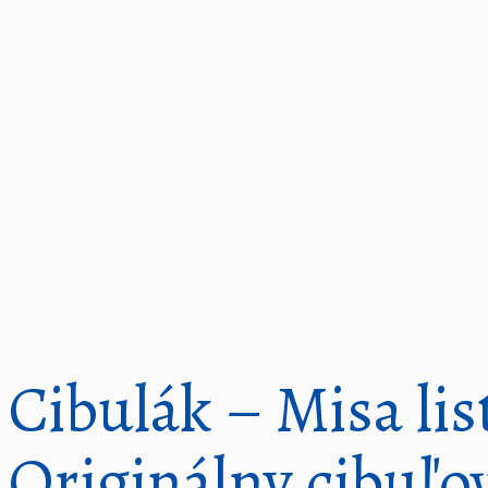
Cibulák – Misa lis
Originálny cibuľo