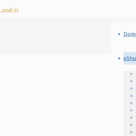
Dom
eSh