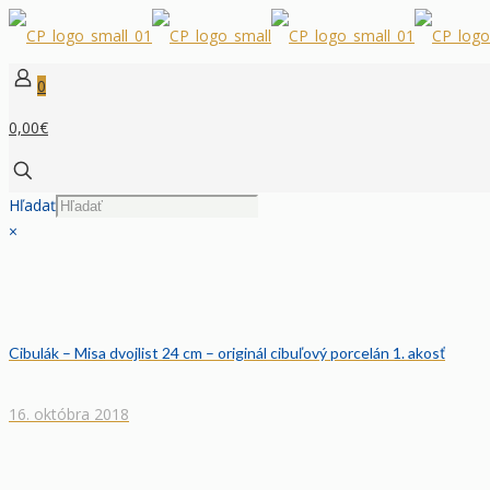
0
0,00€
Hľadať
×
Cibulák – Misa dvojlist 24 cm – originál cibuľový porcelán 1. akosť
16. októbra 2018