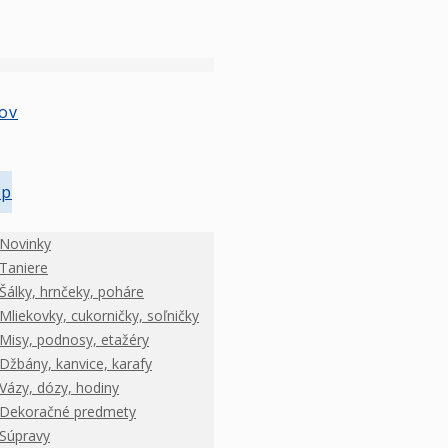
ov
op
Novinky
Taniere
Šálky, hrnčeky, poháre
Mliekovky, cukorničky, soľničky
Misy, podnosy, etažéry
Džbány, kanvice, karafy
Vázy, dózy, hodiny
Dekoračné predmety
Súpravy