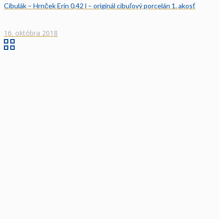
Cibulák – Hrnček Erin 0,42 l – originál cibuľový porcelán 1. akosť
16. októbra 2018