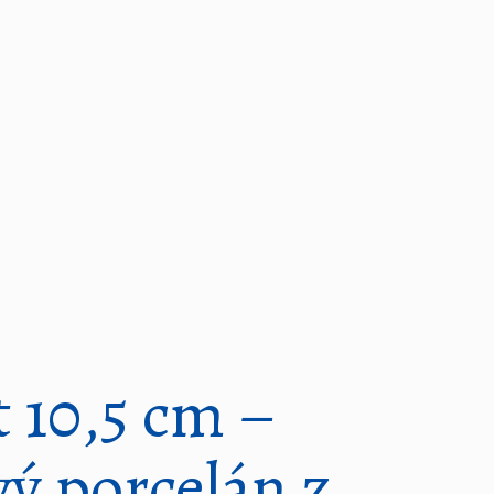
t 10,5 cm –
vý porcelán z