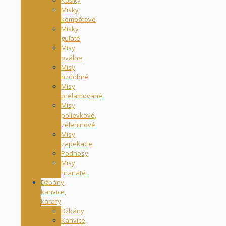
Košíky
Misky
kompótové
Misky
guľaté
Misy
oválne
Misy
ozdobné
Misy
prelamované
Misy
polievkové,
zeleninové
Misy
zapekacie
Podnosy
Misy
hranaté
Džbány,
kanvice,
karafy
Džbány
Kanvice,