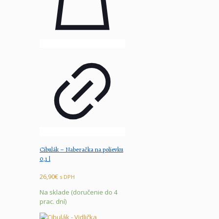
Cibulák – Naberačka na polievku
0,1 l
26,90
€
s DPH
Na sklade (doručenie do 4
prac. dní)