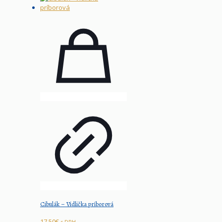
Cibulák – Vidlička príborová
17,50
€
s DPH