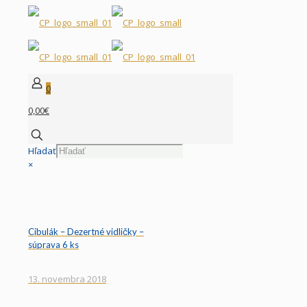
0
0,00€
Hľadať
×
Cibulák – Dezertné vidličky –
súprava 6 ks
13. novembra 2018