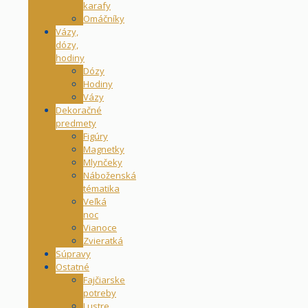
karafy
Omáčníky
Vázy,
dózy,
hodiny
Dózy
Hodiny
Vázy
Dekoračné
predmety
Figúry
Magnetky
Mlynčeky
Náboženská
tématika
Veľká
noc
Vianoce
Zvieratká
Súpravy
Ostatné
Fajčiarske
potreby
Lustre