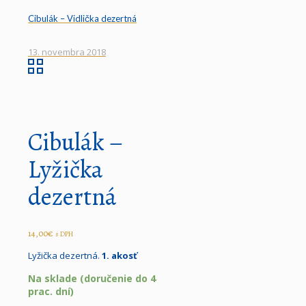
Cibulák – Vidlička dezertná
13. novembra 2018
Cibulák –
Lyžička
dezertná
14,00
€
s DPH
Lyžička dezertná.
1. akosť
Na sklade (doručenie do 4
prac. dní)