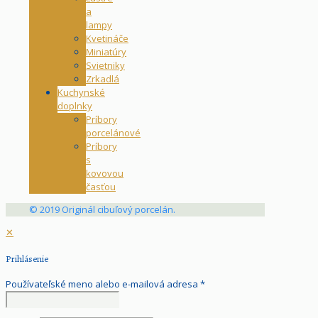
a
lampy
Kvetináče
Miniatúry
Svietniky
Zrkadlá
Kuchynské
doplnky
Príbory
porcelánové
Príbory
s
kovovou
časťou
© 2019 Originál cibuľový porcelán.
✕
Prihlásenie
Používateľské meno alebo e-mailová adresa
*