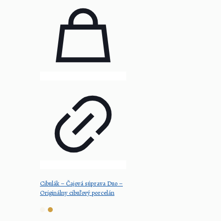
Cibulák – Čajová súprava Duo –
Originálny cibuľový porcelán