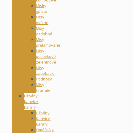
Misky
guľaté
Misy
oválne
Misy
ozdobné
Misy
prelamované
Misy
polievkové,
zeleninové
Misy
zapekacie
Podnosy
Misy
hranaté
Džbány,
kanvice,
karafy
Džbány
Kanvice,
karafy
Omáčníky