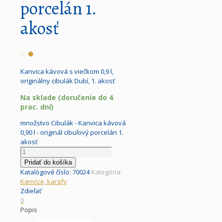
porcelán 1.
akosť
Kanvica kávová s viečkom 0,9 l,
originálny cibulák Dubí, 1. akosť
Na sklade (doručenie do 4
prac. dní)
množstvo Cibulák - Kanvica kávová
0,90 l - originál cibuľový porcelán 1.
akosť
Pridať do košíka
Katalógové číslo:
70024
Kategória:
Kanvice, karafy
Zdieľať
0
Popis