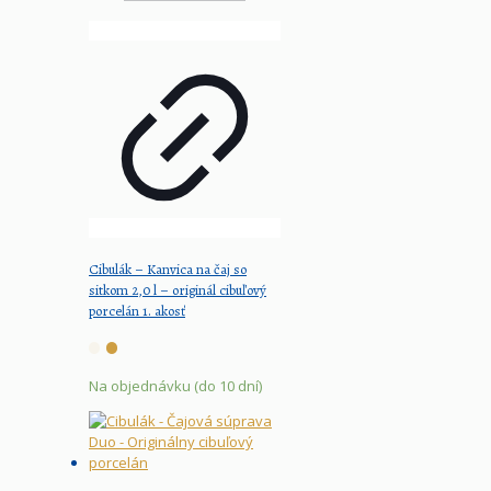
Cibulák – Kanvica na čaj so
sitkom 2,0 l – originál cibuľový
porcelán 1. akosť
Na objednávku (do 10 dní)