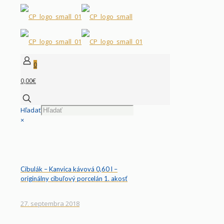
0
0,00€
Hľadať
×
Cibulák – Kanvica kávová 0,60 l –
originálny cibuľový porcelán 1. akosť
27. septembra 2018