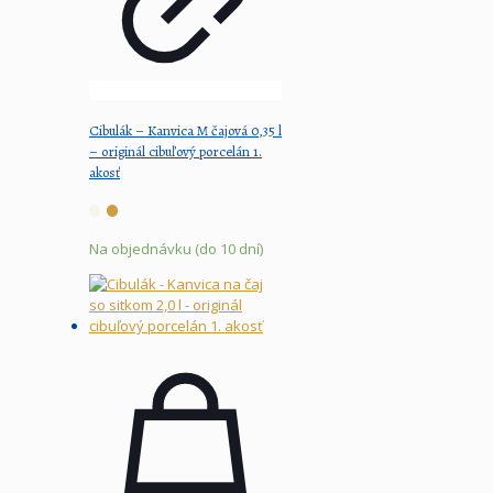
Cibulák – Kanvica M čajová 0,35 l
– originál cibuľový porcelán 1.
akosť
Na objednávku (do 10 dní)