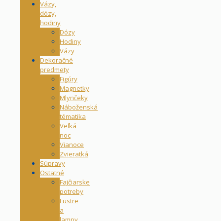
Vázy,
dózy,
hodiny
Dózy
Hodiny
Vázy
Dekoračné
predmety
Figúry
Magnetky
Mlynčeky
Náboženská
tématika
Veľká
noc
Vianoce
Zvieratká
Súpravy
Ostatné
Fajčiarske
potreby
Lustre
a
lampy