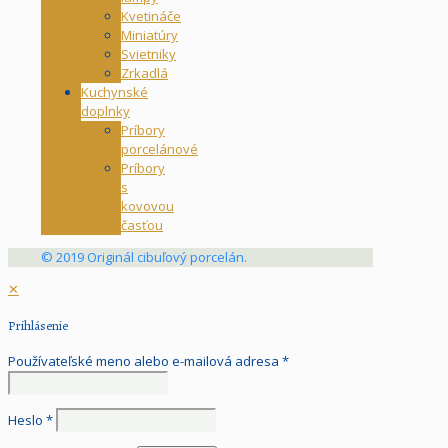
Kvetináče
Miniatúry
Svietniky
Zrkadlá
Kuchynské
doplnky
Príbory
porcelánové
Príbory
s
kovovou
časťou
© 2019 Originál cibuľový porcelán.
✕
Prihlásenie
Používateľské meno alebo e-mailová adresa
*
Heslo
*