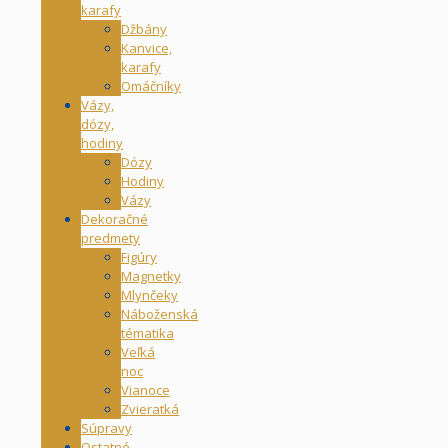
karafy
Džbány
Kanvice,
karafy
Omáčníky
Vázy,
dózy,
hodiny
Dózy
Hodiny
Vázy
Dekoračné
predmety
Figúry
Magnetky
Mlynčeky
Náboženská
tématika
Veľká
noc
Vianoce
Zvieratká
Súpravy
Ostatné