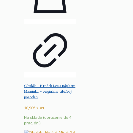
Cibulák – Hrnček Leo s nápisom
Maminka – originálny cibuľový
porcelán
10,90
€
s DPH
Na sklade (doručenie do 4
prac. dní)