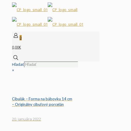
0
0,00€
Hľadať
×
Cibulák – Forma na bábovku 14 cm
– Originálny cibuľový porcelán
20. januára 2022