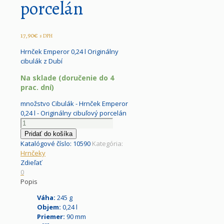
porcelán
17,90
€
s DPH
Hrnček Emperor 0,24 l Originálny
cibulák z Dubí
Na sklade (doručenie do 4
prac. dní)
množstvo Cibulák - Hrnček Emperor
0,24 l - Originálny cibuľový porcelán
Pridať do košíka
Katalógové číslo:
10590
Kategória:
Hrnčeky
Zdieľať
0
Popis
Váha:
245 g
Objem:
0,24 l
Priemer:
90 mm