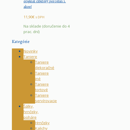
originál cibuľový porcelán 1.
akosť
11,90
€
s DPH
Na sklade (doručenie do 4
prac. dní)
Kategórie
Novinky
Taniere
Taniere
dekoračné
Taniere
iné
Taniere
tortové
Taniere
servírovacie
Šálky,
hrnčeky,
poháre
Hrnčeky
Kalichy