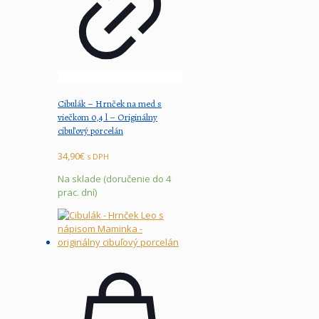
Cibulák – Hrnček na med s
viečkom 0,4 l – Originálny
cibuľový porcelán
34,90
€
s DPH
Na sklade (doručenie do 4
prac. dní)