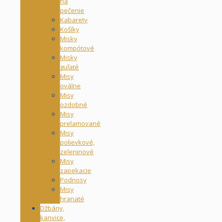
na
pečenie
Kabarety
Košíky
Misky
kompótové
Misky
guľaté
Misy
oválne
Misy
ozdobné
Misy
prelamované
Misy
polievkové,
zeleninové
Misy
zapekacie
Podnosy
Misy
hranaté
Džbány,
kanvice,