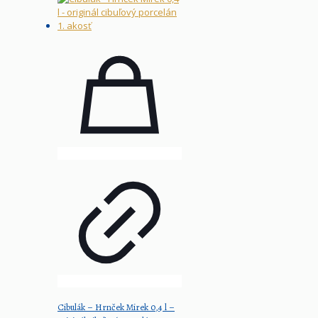
Cibulák – Hrnček Mirek 0,4 l –