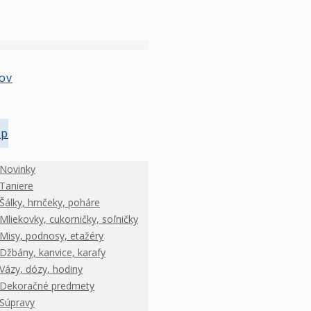
ov
op
Novinky
Taniere
Šálky, hrnčeky, poháre
Mliekovky, cukorničky, soľničky
Misy, podnosy, etažéry
Džbány, kanvice, karafy
Vázy, dózy, hodiny
Dekoračné predmety
Súpravy