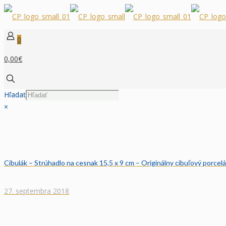
0
0,00€
Hľadať
×
Cibulák – Strúhadlo na cesnak 15,5 x 9 cm – Originálny cibuľový porcelá
27. septembra 2018