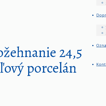
Dop
ožehnanie 24,5
Ozn
uľový porcelán
Kont