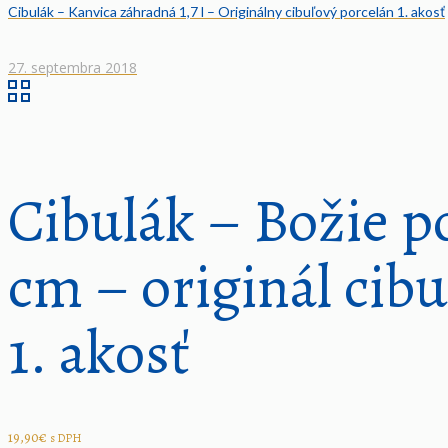
Cibulák – Kanvica záhradná 1,7 l – Originálny cibuľový porcelán 1. akosť
27. septembra 2018
Cibulák – Božie p
cm – originál cib
1. akosť
19,90
€
s DPH