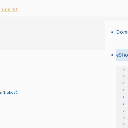
Dom
eSh
n 1. akosť