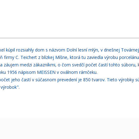
l kúpil rozsiahly dom s názvom Dolní lesní mlýn, v dnešnej Továrnej ul
 firmy C. Teichert z blízkej Míšne, ktorá tu zaviedla výrobu porcelán
 záujem medzi zákazníkmi, o čom svedčí počet častí tohto súboru, k
o roku 1956 nápisom MEISSEN v oválnom rámčeku.
 počet jeho častí v súčasnom prevedení je 850 tvarov. Tieto výrobky 
 výrobok".