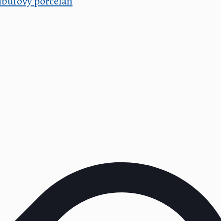
cibuľový porcelán