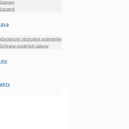
Súpravy
Ostatné
rava
Všeobecné obchodné podmienky
Ochrana osobných údajov
amy
akty