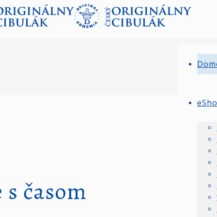
Dom
eSh
e s časom