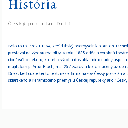
História
Český porcelán Dubí
Bolo to už v roku 1864, keď dubský priemyselník p. Anton Tschinke
prestaval na výrobu majoliky. V roku 1885 odňala výrobná továreň
cibuľového dekoru, ktorého výroba dosiahla mimoriadny úspech a
majiteľom p. Artur Bloch, mal 257 tvarov a bol označený až d
Dnes, keď čítate tento text, nesie firma názov Český porcelán a
sklárskeho a keramického priemyslu Českej republiky ako "Český