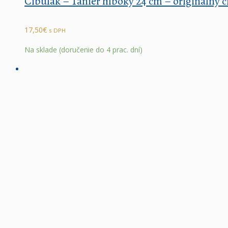
Cibulák – Tanier hlboký 24 cm – originálny 
17,50
€
s DPH
Na sklade (doručenie do 4 prac. dní)