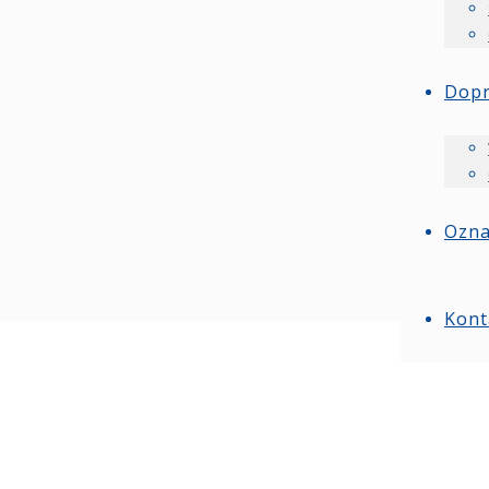
Dop
Ozn
Kont